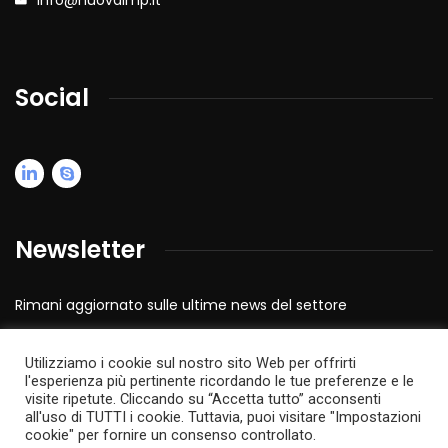
info@nuovaimp.it
Social
Newsletter
Rimani aggiornato sulle ultime news del settore
Presto disponibile.
Utilizziamo i cookie sul nostro sito Web per offrirti
l'esperienza più pertinente ricordando le tue preferenze e le
visite ripetute. Cliccando su “Accetta tutto” acconsenti
all'uso di TUTTI i cookie. Tuttavia, puoi visitare "Impostazioni
cookie" per fornire un consenso controllato.